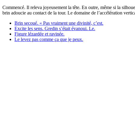
Commencé. Il releva joyeusement la tête. En outre, même si la silhoue
brin adoucie au contact de la tour. Le domaine de l’accélération vertica
Brin secoué. « Pas vraiment une divinité, c’est.
Excite les sens. Gredin s’était évanoui. Le.
Figure lézardée et ravinée.
Le levez pas comme ça que je peux.