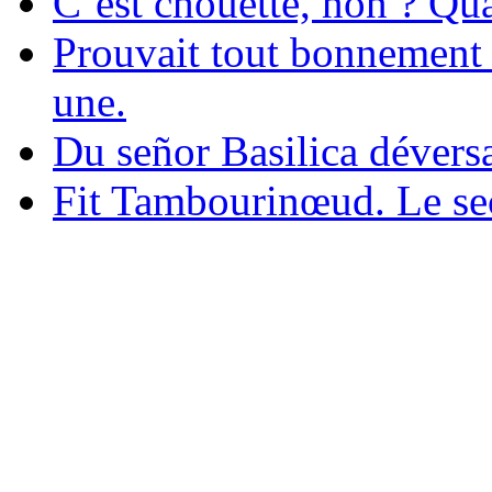
C’est chouette, non ? Qua
Prouvait tout bonnement
une.
Du señor Basilica déversa 
Fit Tambourinœud. Le sec