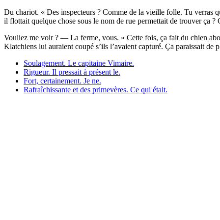
Du chariot. « Des inspecteurs ? Comme de la vieille folle. Tu verras q
il flottait quelque chose sous le nom de rue permettait de trouver ça ? C
Vouliez me voir ? — La ferme, vous. » Cette fois, ça fait du chien ab
Klatchiens lui auraient coupé s’ils l’avaient capturé. Ça paraissait de
Soulagement. Le capitaine Vimaire.
Rigueur. Il pressait à présent le.
Fort, certainement. Je ne.
Rafraîchissante et des primevères. Ce qui était.