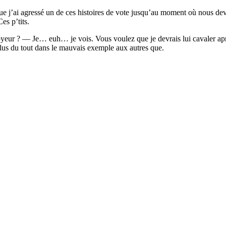
ue j’ai agressé un de ces histoires de vote jusqu’au moment où nous devr
es p’tits.
oyeur ? — Je… euh… je vois. Vous voulez que je devrais lui cavaler apr
 plus du tout dans le mauvais exemple aux autres que.