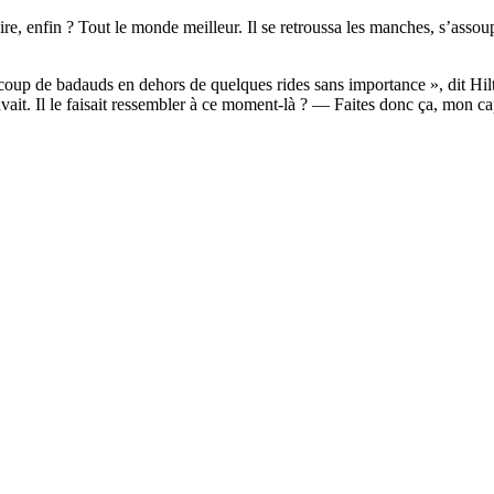
’croire, enfin ? Tout le monde meilleur. Il se retroussa les manches,
up de badauds en dehors de quelques rides sans importance », dit Hilta.
ait. Il le faisait ressembler à ce moment-là ? — Faites donc ça, mon cap