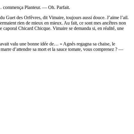
te… commença Planteur. — Oh. Parfait.
du Guet des Orfèvres, dit Vimaire, toujours aussi douce. J’aime l’ail.
rmaient rien de mieux en mieux. Au fait, ce sont mes ancêtres non
 le caporal Chicard Chicque. Vimaire se demanda si, en réalité, une
lui avait valu une bonne idée de… » Agnès regagna sa chaise, le
eu marre d’attendre sa mort et la sauce tomate, vous comprenez ? —