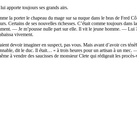
lui apporte toujours ses grands airs.
me la porter le chapeau du mage sur sa nuque dans le bras de Fred Côlo
eurs. Certains de ses nouvelles richesses. C’était comme toujours dans la
ment. — Je m’pousse nulle part sur elle. Il vit le jeune homme. — Lui ? O
rabaissa vivement.
s allaient devoir imaginer en suspect, pas vous. Mais avant d’avoir ces ténè
onnable, dit le duc. Il était… « à trois heures pour un artisan à un mec. —
 même à vendre des saucisses de monsieur Clete qui rédigeait les procès-