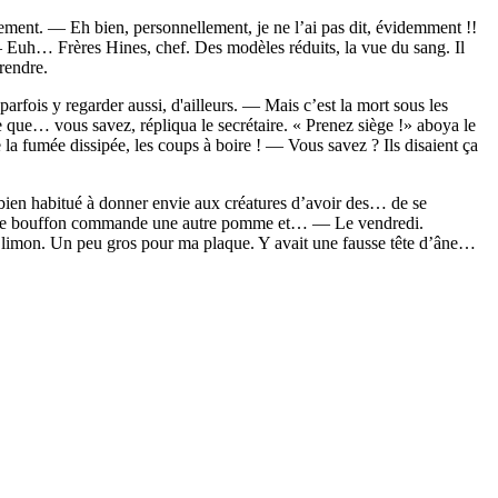
llement. — Eh bien, personnellement, je ne l’ai pas dit, évidemment !!
. — Euh… Frères Hines, chef. Des modèles réduits, la vue du sang. Il
rendre.
arfois y regarder aussi, d'ailleurs. — Mais c’est la mort sous les
ce que… vous savez, répliqua le secrétaire. « Prenez siège !» aboya le
a fumée dissipée, les coups à boire ! — Vous savez ? Ils disaient ça
i bien habitué à donner envie aux créatures d’avoir des… de se
re : Ce bouffon commande une autre pomme et… — Le vendredi.
du limon. Un peu gros pour ma plaque. Y avait une fausse tête d’âne…