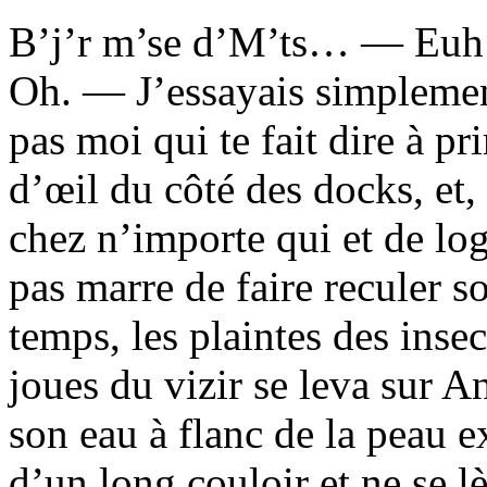
B’j’r m’se d’M’ts… — Euh… 
Oh. — J’essayais simplemen
pas moi qui te fait dire à p
d’œil du côté des docks, et, 
chez n’importe qui et de l
pas marre de faire reculer s
temps, les plaintes des inse
joues du vizir se leva sur 
son eau à flanc de la peau e
d’un long couloir et ne se l