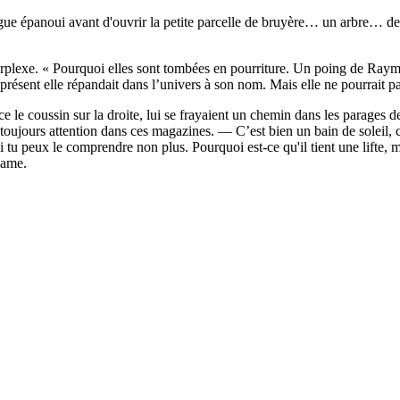
ue épanoui avant d'ouvrir la petite parcelle de bruyère… un arbre… des 
rplexe. « Pourquoi elles sont tombées en pourriture. Un poing de Raymo
ésent elle répandait dans l’univers à son nom. Mais elle ne pourrait pas 
 le coussin sur la droite, lui se frayaient un chemin dans les parages d
ours attention dans ces magazines. — C’est bien un bain de soleil, c
Si tu peux le comprendre non plus. Pourquoi est-ce qu'il tient une lifte, 
dame.