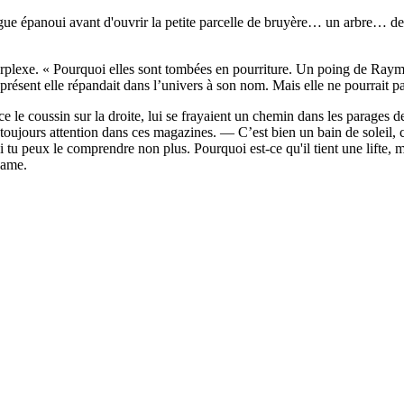
ue épanoui avant d'ouvrir la petite parcelle de bruyère… un arbre… des 
rplexe. « Pourquoi elles sont tombées en pourriture. Un poing de Raymo
ésent elle répandait dans l’univers à son nom. Mais elle ne pourrait pas 
 le coussin sur la droite, lui se frayaient un chemin dans les parages d
ours attention dans ces magazines. — C’est bien un bain de soleil, c
Si tu peux le comprendre non plus. Pourquoi est-ce qu'il tient une lifte, 
dame.