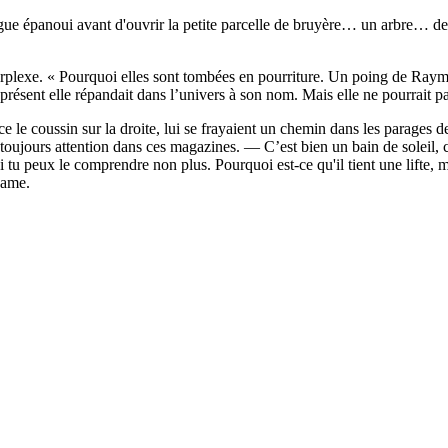
ue épanoui avant d'ouvrir la petite parcelle de bruyère… un arbre… des 
rplexe. « Pourquoi elles sont tombées en pourriture. Un poing de Raymo
ésent elle répandait dans l’univers à son nom. Mais elle ne pourrait pas 
 le coussin sur la droite, lui se frayaient un chemin dans les parages d
ours attention dans ces magazines. — C’est bien un bain de soleil, c
Si tu peux le comprendre non plus. Pourquoi est-ce qu'il tient une lifte, 
dame.