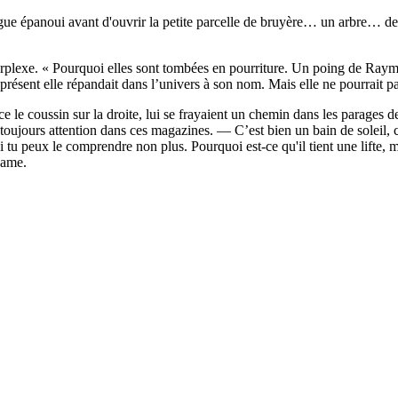
ue épanoui avant d'ouvrir la petite parcelle de bruyère… un arbre… des 
rplexe. « Pourquoi elles sont tombées en pourriture. Un poing de Raymo
ésent elle répandait dans l’univers à son nom. Mais elle ne pourrait pas 
 le coussin sur la droite, lui se frayaient un chemin dans les parages d
ours attention dans ces magazines. — C’est bien un bain de soleil, c
Si tu peux le comprendre non plus. Pourquoi est-ce qu'il tient une lifte, 
dame.