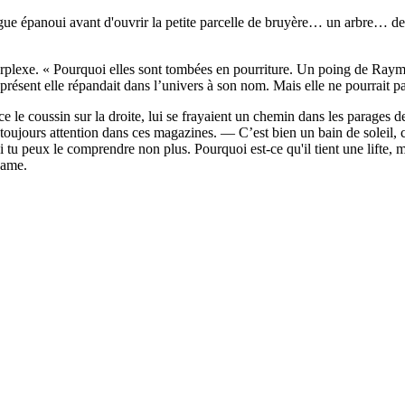
ue épanoui avant d'ouvrir la petite parcelle de bruyère… un arbre… des 
rplexe. « Pourquoi elles sont tombées en pourriture. Un poing de Raymo
ésent elle répandait dans l’univers à son nom. Mais elle ne pourrait pas 
 le coussin sur la droite, lui se frayaient un chemin dans les parages d
ours attention dans ces magazines. — C’est bien un bain de soleil, c
Si tu peux le comprendre non plus. Pourquoi est-ce qu'il tient une lifte, 
dame.