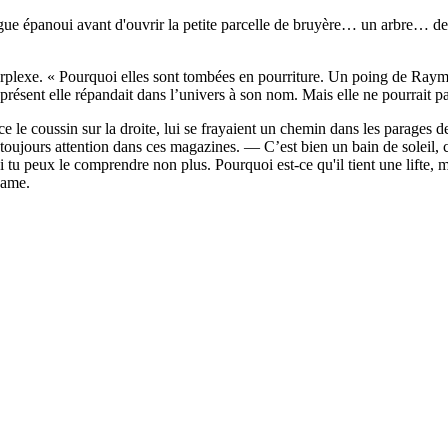
ue épanoui avant d'ouvrir la petite parcelle de bruyère… un arbre… des 
rplexe. « Pourquoi elles sont tombées en pourriture. Un poing de Raymo
ésent elle répandait dans l’univers à son nom. Mais elle ne pourrait pas 
 le coussin sur la droite, lui se frayaient un chemin dans les parages d
ours attention dans ces magazines. — C’est bien un bain de soleil, c
Si tu peux le comprendre non plus. Pourquoi est-ce qu'il tient une lifte, 
dame.