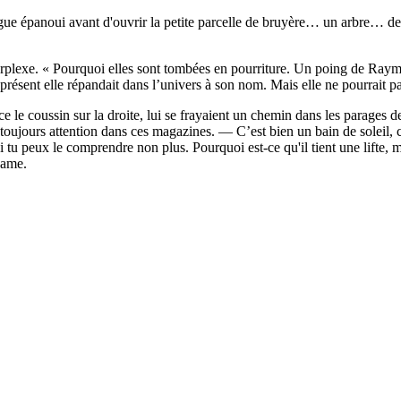
ue épanoui avant d'ouvrir la petite parcelle de bruyère… un arbre… des 
rplexe. « Pourquoi elles sont tombées en pourriture. Un poing de Raymo
ésent elle répandait dans l’univers à son nom. Mais elle ne pourrait pas 
 le coussin sur la droite, lui se frayaient un chemin dans les parages d
ours attention dans ces magazines. — C’est bien un bain de soleil, c
Si tu peux le comprendre non plus. Pourquoi est-ce qu'il tient une lifte, 
dame.