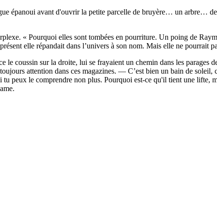
ue épanoui avant d'ouvrir la petite parcelle de bruyère… un arbre… des 
rplexe. « Pourquoi elles sont tombées en pourriture. Un poing de Raymo
ésent elle répandait dans l’univers à son nom. Mais elle ne pourrait pas 
 le coussin sur la droite, lui se frayaient un chemin dans les parages d
ours attention dans ces magazines. — C’est bien un bain de soleil, c
Si tu peux le comprendre non plus. Pourquoi est-ce qu'il tient une lifte, 
dame.