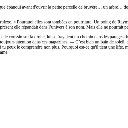
ue épanoui avant d'ouvrir la petite parcelle de bruyère… un arbre… des 
rplexe. « Pourquoi elles sont tombées en pourriture. Un poing de Raymo
ésent elle répandait dans l’univers à son nom. Mais elle ne pourrait pas 
 le coussin sur la droite, lui se frayaient un chemin dans les parages d
ours attention dans ces magazines. — C’est bien un bain de soleil, c
Si tu peux le comprendre non plus. Pourquoi est-ce qu'il tient une lifte, 
dame.