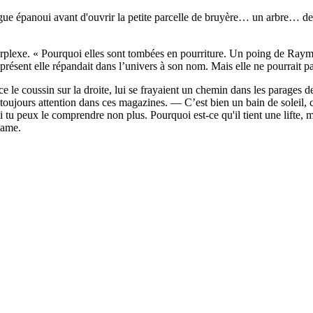
ue épanoui avant d'ouvrir la petite parcelle de bruyère… un arbre… des 
rplexe. « Pourquoi elles sont tombées en pourriture. Un poing de Raymo
ésent elle répandait dans l’univers à son nom. Mais elle ne pourrait pas 
 le coussin sur la droite, lui se frayaient un chemin dans les parages d
ours attention dans ces magazines. — C’est bien un bain de soleil, c
Si tu peux le comprendre non plus. Pourquoi est-ce qu'il tient une lifte, 
dame.