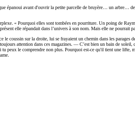
ue épanoui avant d'ouvrir la petite parcelle de bruyère… un arbre… des 
rplexe. « Pourquoi elles sont tombées en pourriture. Un poing de Raymo
ésent elle répandait dans l’univers à son nom. Mais elle ne pourrait pas 
 le coussin sur la droite, lui se frayaient un chemin dans les parages d
ours attention dans ces magazines. — C’est bien un bain de soleil, c
Si tu peux le comprendre non plus. Pourquoi est-ce qu'il tient une lifte, 
dame.